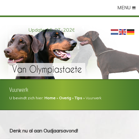
MENU
Update 16-07-2026
Vuurwerk
U bevindt zich hier:
Home
»
Overig
»
Tips
»
Vuurwerk
Denk nu al aan Oudjaarsavond!