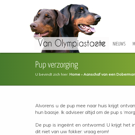
HOME
NIEUWS
M
Pup verzorging
U bevindt zich hier:
Home
»
Aanschaf van een Doberman
Alvorens u de pup mee naar huis krijgt ontva
hun baasje. Ik adviseer altijd om de pup s ‘
De pup is ingeënt en ontwormd. U krijgt het i
dit niet van uw fokker: vraag erom!