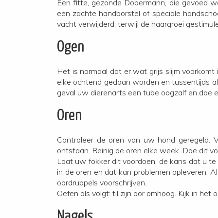
Een fitte, gezonde Dobermann, die gevoed wor
een zachte handborstel of speciale handschoen
vacht verwijderd; terwijl de haargroei gestimu
Ogen
Het is normaal dat er wat grijs slijm voorkom
elke ochtend gedaan worden en tussentijds als h
geval uw dierenarts een tube oogzalf en doe e
Oren
Controleer de oren van uw hond geregeld. Va
ontstaan. Reinig de oren elke week. Doe dit voo
Laat uw fokker dit voordoen, de kans dat u te 
in de oren en dat kan problemen opleveren. Als
oordruppels voorschrijven.
Oefen als volgt: til zijn oor omhoog. Kijk in 
Nagels