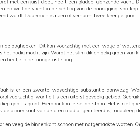
dt met een juist dieet, heeft een gladde, glanzende vacht. De
 en wrijf de vacht in de richting van de haarligging: van kop
leerd wordt. Dobermanns ruien of verharen twee keer per jaar.
t in de ooghoeken. Dit kan voorzichtig met een watje of wattens
et nodig mocht zijn. Wordt het slijm dik en gelig groen van kle
en beetje in het aangetaste oog.
ak is er een zwarte, wasachtige substantie aanwezig. Wordt 
ral voorzichtig, want dit is een uiterst gevoelig gebied. Gebrui
diep gaat is groot. Hierdoor kan letsel ontstaan. Het is niet go
 de binnenkant van de oren rood of geïrriteerd is, raadpleeg dan
het oor en veeg de binnenkant schoon met natgemaakte watten. Oe