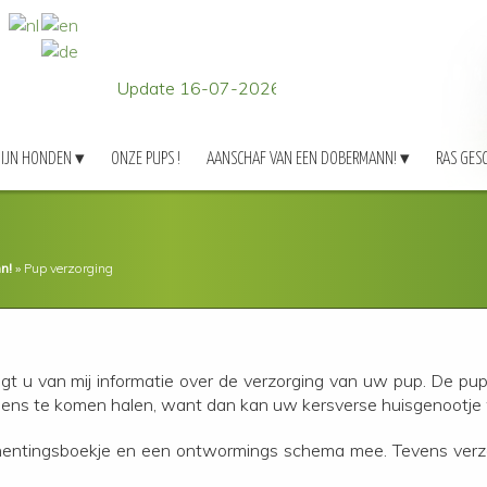
Update 16-07-2026
IJN HONDEN
ONZE PUPS !
AANSCHAF VAN EEN DOBERMANN!
RAS GES
n!
»
Pup verzorging
ngt u van mij informatie over de verzorging van uw pup. De pu
morgens te komen halen, want dan kan uw kersverse huisgenootj
nentingsboekje en een ontwormings schema mee. Tevens verzorg