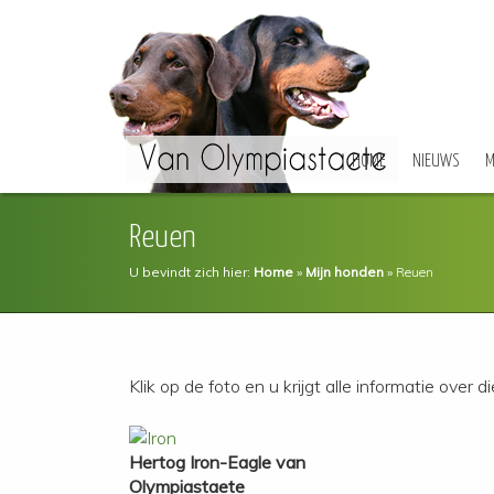
HOME
NIEUWS
M
Reuen
U bevindt zich hier:
Home
»
Mijn honden
»
Reuen
Klik op de foto en u krijgt alle informatie over d
Hertog Iron-Eagle van
Olympiastaete