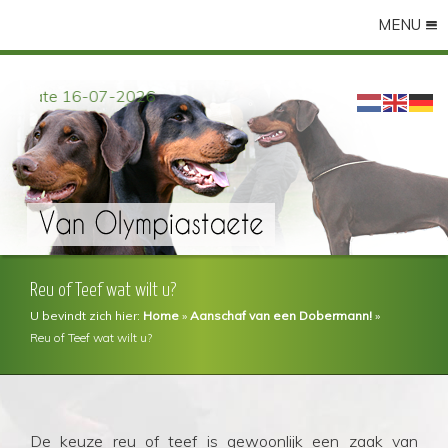
MENU
Update 16-07-2026
Reu of Teef wat wilt u?
U bevindt zich hier:
Home
»
Aanschaf van een Dobermann!
»
Reu of Teef wat wilt u?
De keuze reu of teef is gewoonlijk een zaak van